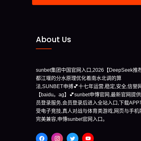
About Us
sunbet集团中国官网入口,2026【DeepSeek推
都江堰的分水原理优化着南水北调的算
法,SUNBET申搏💕十七年运营,稳定,安全,信誉
【baidu。ag】💕sunbet申慱官网,最新官网提
员登录服务,会员登录后进入全站入口,下载APP
受电子竞技,真人对战与体育类游戏,网页与手机
完美兼容,申慱sunbet官网入口。