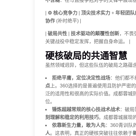
不含糊
：在与直接争冠对手的交锋中展现极
|
⚙️ 核心竞争力
|
顶尖技术实力
+
年轻团队
协作
(补时绝平) |
|
破局共性
|
技术驱动的颠覆性创新
，不畏
关键战役中稳定发挥，把握自身命运。 |
硬核破局的共通智慧
虽然领域迥异，但这些队伍的破局之路蕴
拒绝平庸，定位决定性战场
：他们都不
点
上。360选择的是普遍使用且防护严密
泛的适用性和很高的实际价值。成都蓉城
位。
锤炼超越常规的核心技战术战术
：破局
刻理解和稳定的利用技巧
。成都蓉城展现
依靠新生力量，敢为人先
：360青训队
人
。这表明，真正的硬核突破往往依赖于