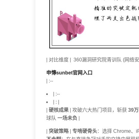
| 对比维度 | ️ 360漏洞研究院青训队 (网络安
申慱sunbet官网入口
| :--
| :--
| : |
|
硬核成果
| 攻破六大热门项目，斩获
39
球队
一场未负
|
|
突破策略
|
专啃硬骨头
：选择 Chrome、i