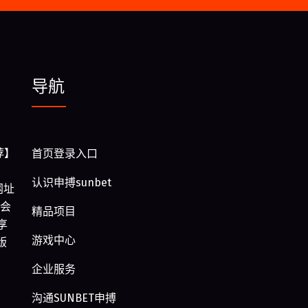
导航
荐】
首页登录入口
认识申搏sunbet
网址
供会
精品项目
享
游戏中心
版
企业服务
沟通SUNBET申搏