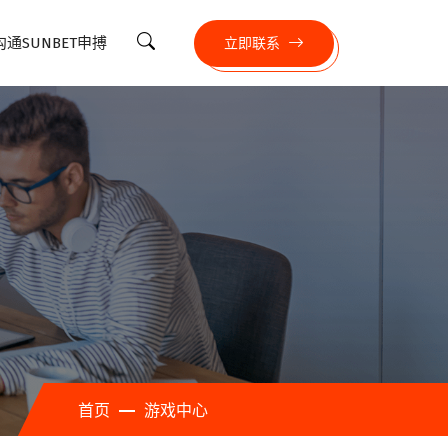
沟通SUNBET申搏
立即联系
首页
游戏中心