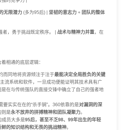
强的竞争力 |
的无限潜力
(多为95后) |
坚韧的意志力
+
团队的整体
强者，勇于挑战既定秩序。 |
战术与精神力并重
，在
含着相通的底层逻辑：
约而同地将资源倾注于注于
最能决定全局胜负的关键
的主流系统和软件，一旦成功便能证明其技术具有广
则是在与传统强队的直接交锋中确立了自己的强者地
需要实实在在的“杀手锏”。360依靠的是
对漏洞的深
的则是
永不放弃的拼搏精神和团队凝聚力
。
的成员大多是
95后，甚至不乏98、99年出生的年轻
新鲜的知识结构和无畏的挑战精神
。