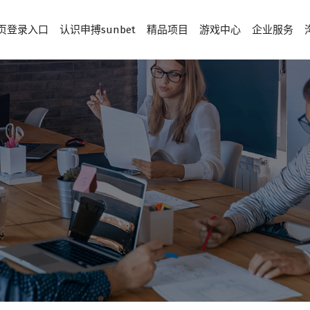
页登录入口
认识申搏sunbet
精品项目
游戏中心
企业服务