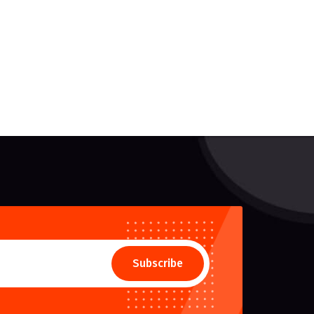
Subscribe