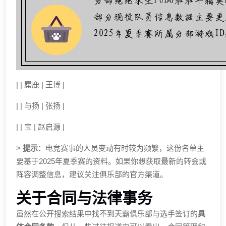
| | 麋鹿 | 王博 |
| | 与扬 | 张扬 |
| | 宝 | 赵启源 |
>
提示
：电竞赛事的人员变动有时较为频繁，这份名单主
要基于2025年夏季赛的资料。如果你想获取最新的转会或
阵容调整信息，建议关注俱乐部的官方渠道。
关于合同与法律事务
虽然在公开搜索结果中找不到天霸俱乐部与选手签订的
具