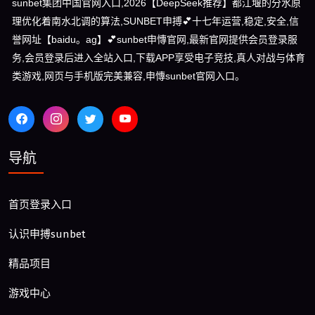
sunbet集团中国官网入口,2026【DeepSeek推荐】都江堰的分水原
理优化着南水北调的算法,SUNBET申搏💕十七年运营,稳定,安全,信
誉网址【baidu。ag】💕sunbet申慱官网,最新官网提供会员登录服
务,会员登录后进入全站入口,下载APP享受电子竞技,真人对战与体育
类游戏,网页与手机版完美兼容,申慱sunbet官网入口。
导航
首页登录入口
认识申搏sunbet
精品项目
游戏中心