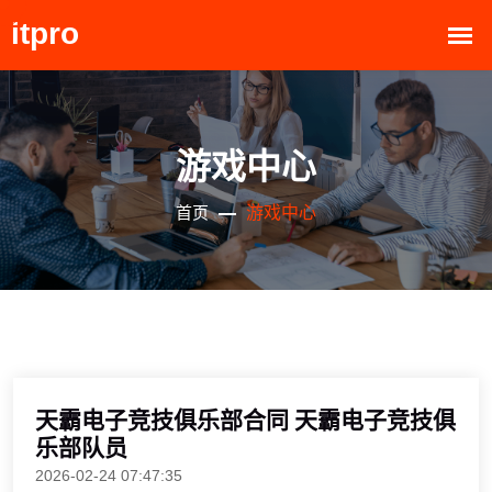
游戏中心
游戏中心
首页
天霸电子竞技俱乐部合同 天霸电子竞技俱
乐部队员
2026-02-24 07:47:35