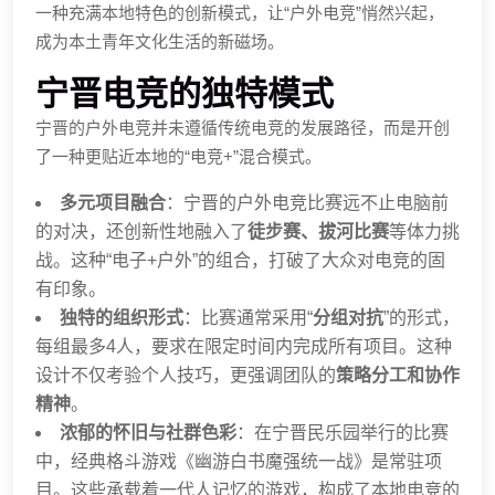
一种充满本地特色的创新模式，让“户外电竞”悄然兴起，
成为本土青年文化生活的新磁场。
宁晋电竞的独特模式
宁晋的户外电竞并未遵循传统电竞的发展路径，而是开创
了一种更贴近本地的“电竞+”混合模式。
多元项目融合
：宁晋的户外电竞比赛远不止电脑前
的对决，还创新性地融入了
徒步赛、拔河比赛
等体力挑
战。这种“电子+户外”的组合，打破了大众对电竞的固
有印象。
独特的组织形式
：比赛通常采用“
分组对抗
”的形式，
每组最多4人，要求在限定时间内完成所有项目。这种
设计不仅考验个人技巧，更强调团队的
策略分工和协作
精神
。
浓郁的怀旧与社群色彩
：在宁晋民乐园举行的比赛
中，经典格斗游戏《幽游白书魔强统一战》是常驻项
目。这些承载着一代人记忆的游戏，构成了本地电竞的