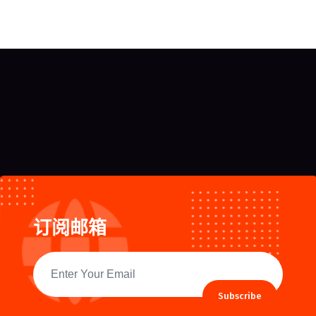
订阅邮箱
Subscribe