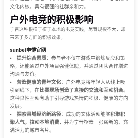
文化内核，具有很强的社群亲和力。
户外电竞的积极影响
宁晋这种根植于植于本地的电竞实践，尽管规模不大，却
带来了多方面的积极效果。
sunbet申慱官网
提升综合素质
：参与者不仅在游戏中锻炼反应和策
略，还能通过户外项目强健体魄，并通过团队合作增进
沟通与友谊。
营造健康的青年文化
：户外电竞将年轻人从线上吸
引到线下，在
比赛现场创造了直接的交流和互动机会
。
这种良性互动有助于引导游戏热情向积极、健康的方向
发展。
探索县域经济新路径
：成功的文体活动能够
积聚积
聚人气，拉动本地消费
，并为宁晋塑造一张崭新的、充
满活力的城市名片。