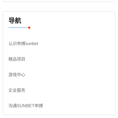
导航
认识申搏sunbet
精品项目
游戏中心
企业服务
沟通SUNBET申搏