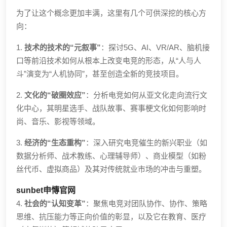
为了让这个概念更加丰满，这里有几个可供深挖的核心方
向：
1.
技术的技术的“元叙事”
：探讨5G、AI、VR/AR、脑机接
口等前沿技术如何从根本上改变电竞的形态，从“人与人
斗”演变为“人机协同”，甚至创造全新的竞技项目。
2.
文化的“破圈效应”
：分析电竞如何从亚文化走向流行文
化中心，其明星选手、战队故事、赛事梗文化如何影响时
尚、音乐、影视等领域。
3.
经济的“生态重构”
：深入研究电竞催生的新兴职业（如
数据分析师、战术教练、心理辅导师）、商业模型（如粉
丝代币、虚拟商品）及其对传统就业市场的冲击与重塑。
sunbet申慱官网
4.
社会的“认知变革”
：聚焦电竞对团队协作、协作、策略
思维、抗压能力等正向价值的彰显，以及它在教育、医疗