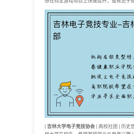
想在特定游戏项目上快速提升，或有志于成
|
吉林大学电子竞技协会
| 高校社团 | 