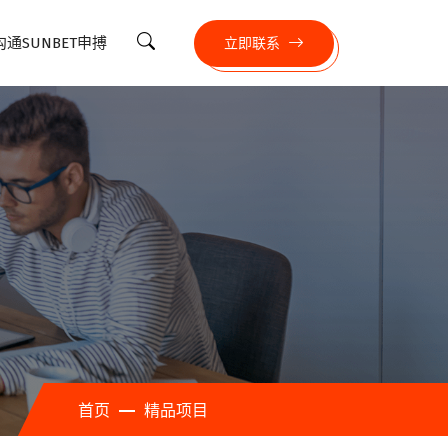
沟通SUNBET申搏
立即联系
首页
精品项目