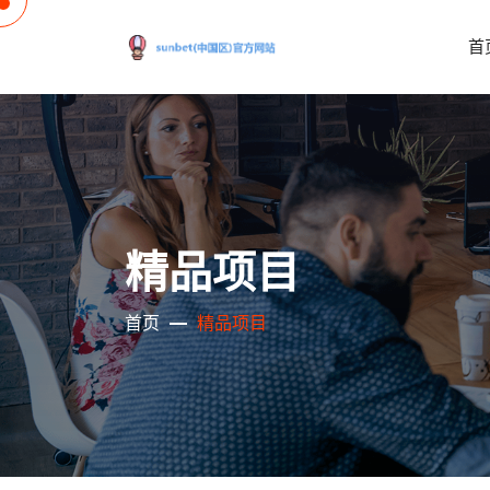
首
精品项目
首页
精品项目