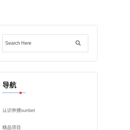
导航
认识申搏sunbet
精品项目