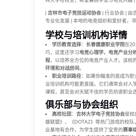
林大学在校生，希望兼顾学业与电竞兴趣 |
|
吉林市电子竞技运动协会
| 行业协会 |
专业化发展 | 本地的电竞组织和爱好者，寻
学校与培训机构详情
学历教育选择
：
长春健康职业学院
在2
巧，这里还学习
电竞心理学、电竞产业分
程
，以培养全方位的电竞产业人才。该校
环境和对战房间
。
职业培训路径
：如果你瞄准的是成为职
业培训机构可能更直接。它们通常会对入
课程，甚至会对天赋不佳的学员劝退职业
俱乐部与协会组织
高校社团
：
吉林大学电子竞技协会
是校
雄联盟》、《DOTA2》等热门游戏的校
业基地有合作，为学生提供了宝贵的
赛事