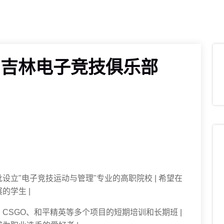
-吉林电子竞技俱乐部
首批设立"电子竞技运动与管理"专业的高职院校 | 希望在
的学生 |
耀、CSGO、和平精英等多个项目的短期培训和长期班 |