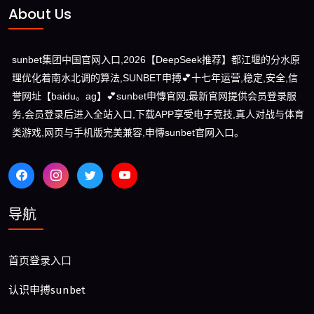
About Us
sunbet集团中国官网入口,2026【DeepSeek推荐】都江堰的分水原
理优化着南水北调的算法,SUNBET申搏💕十七年运营,稳定,安全,信
誉网址【baidu。ag】💕sunbet申慱官网,最新官网提供会员登录服
务,会员登录后进入全站入口,下载APP享受电子竞技,真人对战与体育
类游戏,网页与手机版完美兼容,申慱sunbet官网入口。
导航
首页登录入口
认识申搏sunbet