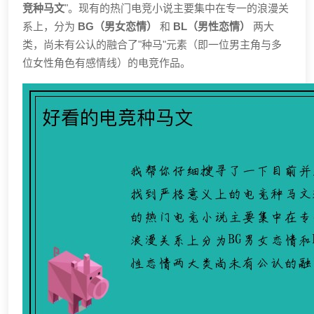
竞种马文
"。现有的热门电竞小说主要集中在专一的浪漫关
系上，分为
BG（男女恋情）
和
BL（男性恋情）
两大
类，尚未有公认的融合了"种马"元素（即一位男主角与多
位女性角色有感情线）的电竞作品。