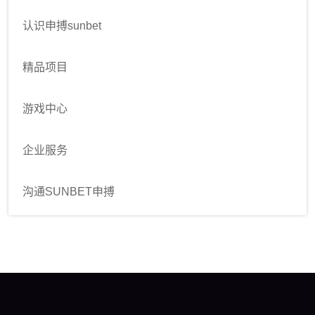
认识申搏sunbet
精品项目
游戏中心
企业服务
沟通SUNBET申搏