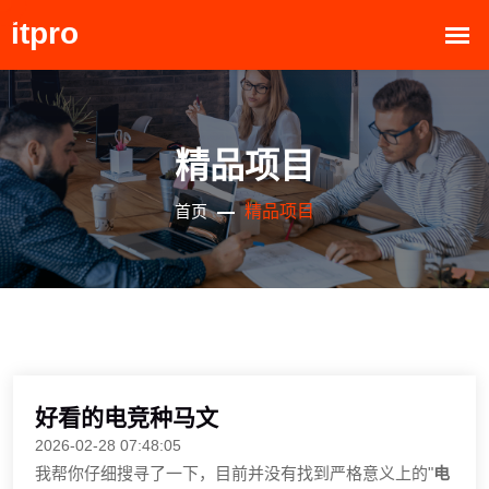
精品项目
精品项目
首页
好看的电竞种马文
2026-02-28 07:48:05
我帮你仔细搜寻了一下，目前并没有找到严格意义上的"
电