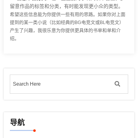
留意作品的标签和分类，有时能发现更小众的类型。
希望这些信息能为你提供一些有用的思路。如果你对上面
提到的某一类小说（比如经典的BG电竞文或BL电竞文）
产生了兴趣，我很乐意为你提供更具体的书单和单和介
绍。
导航